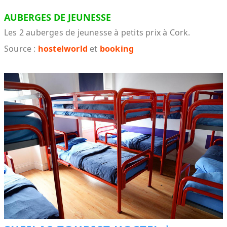
AUBERGES DE JEUNESSE
Les 2 auberges de jeunesse à petits prix à Cork.
Source :
hostelworld
et
booking