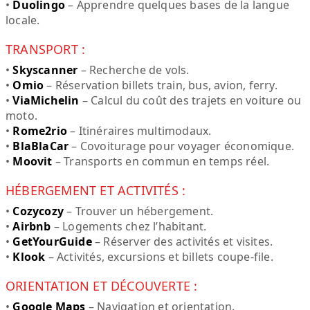
•
Duolingo
– Apprendre quelques bases de la langue
locale.
TRANSPORT :
•
Skyscanner
– Recherche de vols.
•
Omio
– Réservation billets train, bus, avion, ferry.
•
ViaMichelin
– Calcul du coût des trajets en voiture ou
moto.
•
Rome2rio
– Itinéraires multimodaux.
•
BlaBlaCar
– Covoiturage pour voyager économique.
•
Moovit
– Transports en commun en temps réel.
HÉBERGEMENT ET ACTIVITÉS :
•
Cozycozy
– Trouver un hébergement.
•
Airbnb
– Logements chez l’habitant.
•
GetYourGuide
– Réserver des activités et visites.
•
Klook
– Activités, excursions et billets coupe-file.
ORIENTATION ET DÉCOUVERTE :
•
Google Maps
– Navigation et orientation.