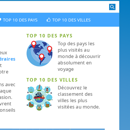
TOP 10 DES PAYS
TOP 10 DES VILLES
TOP 10 DES PAYS
Top des pays les
plus visités au
ieux
monde à découvrir
éraires
absolument en
t
voyage
otre
TOP 10 DES VILLES
ns avec
Découvrez le
haque
classement des
asion.
villes les plus
ivrent
visitées au monde.
conseils