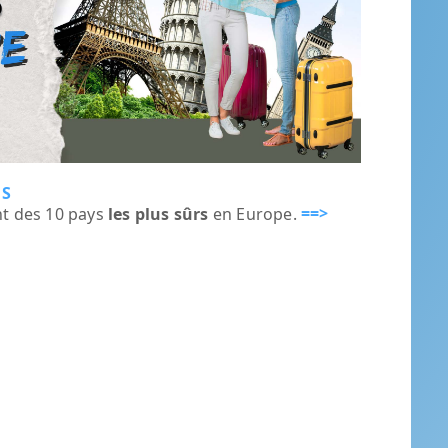
RS
==>
nt des 10 pays
les plus sûrs
en Europe.