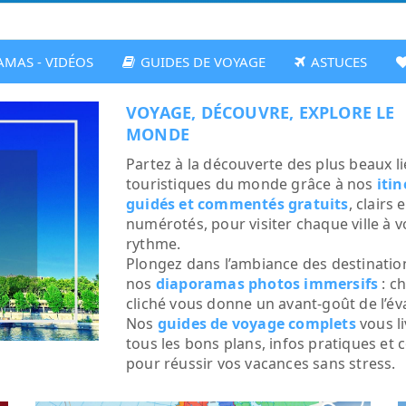
MAS - VIDÉOS
GUIDES DE VOYAGE
ASTUCES
VOYAGE, DÉCOUVRE, EXPLORE LE
MONDE
Partez à la découverte des plus beaux l
touristiques du monde grâce à nos
itin
guidés et commentés gratuits
, clairs e
numérotés, pour visiter chaque ville à v
rythme.
Plongez dans l’ambiance des destinatio
nos
diaporamas photos immersifs
: c
cliché vous donne un avant-goût de l’év
Nos
guides de voyage complets
vous l
tous les bons plans, infos pratiques et 
pour réussir vos vacances sans stress.